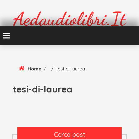
Skip
To
Aedaudiolibri.it
Content
Formazione e cultura
Home
/
/
tesi-di-laurea
tesi-di-laurea
Cerca post